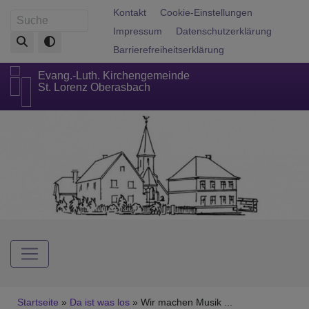
Direkt
Fußbereichsmenü
Kontakt
Cookie-Einstellungen
Suche
zum
Impressum
Datenschutzerklärung
Inhalt
Barrierefreiheitserklärung
Evang.-Luth. Kirchengemeinde
St. Lorenz Oberasbach
Hauptnavigation
Breadcrumb
Startseite
Da ist was los
Wir machen Musik ...