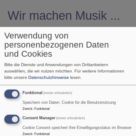
Wir machen Musik ...
Verwendung von
... Sängerinnen und Sänger mit ihren Stimmen im Chor
personenbezogenen Daten
> Chorenzo
.
und Cookies
... Bläserinnen und Bläser im
> Posaunenchor
.
Bitte die Dienste und Anwendungen von Drittanbietern
auswählen, die wir nutzen möchten.
Für weitere Informationen
... Musikbegeisterte in Projekten mit
Go Band.
bitte unsere
Datenschutzhinweise
lesen.
Funktional
(immer erforderlich)
Churchpool
Speichern von Daten: Cookie für die Benutzersitzung
Zweck
:
Funktional
Consent Manager
(immer erforderlich)
Cookie Consent speichert Ihre Einwilligungsstatus im Browser
Zweck
:
Funktional