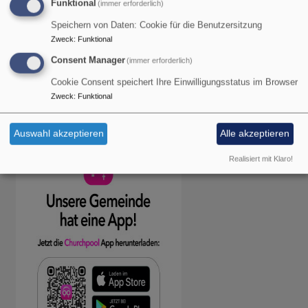
Projekt vor, für das wir dann jede Konfirmandin und
Funktional
(immer erforderlich)
jeden Konfirmanden um eine Spende bitten.
Speichern von Daten: Cookie für die Benutzersitzung
Zweck
:
Funktional
Consent Manager
(immer erforderlich)
Cookie Consent speichert Ihre Einwilligungsstatus im Browser
Zweck
:
Funktional
Churchpool
Auswahl akzeptieren
Alle akzeptieren
Realisiert mit Klaro!