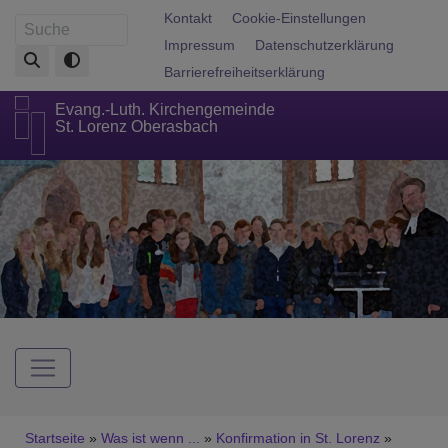
Direkt
Fußbereichsmenü
Kontakt
Cookie-Einstellungen
Suche
zum
Impressum
Datenschutzerklärung
Inhalt
Barrierefreiheitserklärung
Evang.-Luth. Kirchengemeinde
St. Lorenz Oberasbach
Hauptnavigation
Breadcrumb
Startseite
Was ist wenn ...
Konfirmation in St. Lorenz